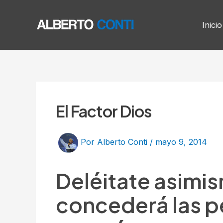
Ir
Post
al
navigation
Inicio
contenido
El Factor Dios
Por
Alberto Conti
/
mayo 9, 2014
Deléitate asimism
concederá las p