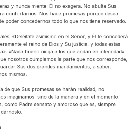
veraz y nunca miente. Él no exagera. No abulta Sus
ara confortarnos. Nos hace promesas porque desea
 de poder concedernos todo lo que nos tiene reservado.
les. «Deléitate asimismo en el Señor, y Él te concederá
ramente el reino de Dios y Su justicia, y todas estas
rá». «Nada bueno niega a los que andan en integridad».
que nosotros cumplamos la parte que nos corresponde,
n guardar Sus dos grandes mandamientos, a saber:
tros mismos.
tía de que Sus promesas se harán realidad, no
s imaginamos, sino de la manera y en el momento
os, como Padre sensato y amoroso que es, siempre
 dárnoslo.
e