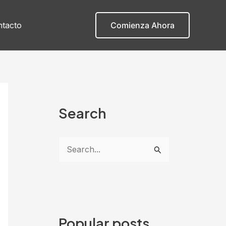
tacto
Comienza Ahora
Search
B
u
s
c
a
Popular posts