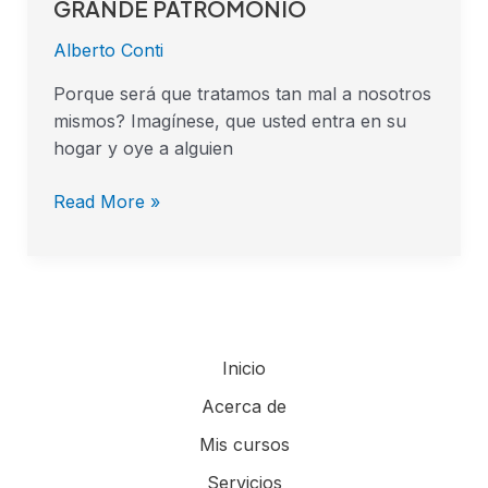
TU
GRANDE PATROMONIO
VIDA
Alberto Conti
Y
CUIDA
Porque será que tratamos tan mal a nosotros
DE
mismos? Imagínese, que usted entra en su
TU
hogar y oye a alguien
MAS
GRANDE
Read More »
PATROMONIO
Inicio
Acerca de
Mis cursos
Servicios