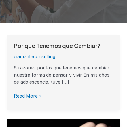
Por que Tenemos que Cambiar?
Por
que
diamanteconsulting
Tenemos
que
6 razones por las que tenemos que cambiar
Cambiar?
nuestra forma de pensar y vivir En mis años
de adolescencia, tuve […]
Read More »
Cuanto