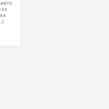
SANTO
 ES
DEA
…]