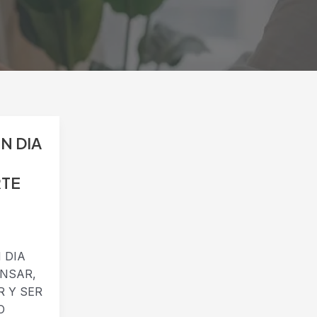
N DIA
TE
 DIA
NSAR,
R Y SER
O