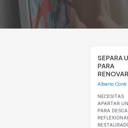
SEPARA U
SEPARA
UN
PARA
DIA
RENOVAR
PARA
Alberto Conti
RENOVARTE
NECESITAS
APARTAR UN
PARA DESCA
REFLEXIONA
RESTAURAD