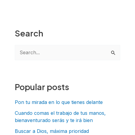
Search
B
u
s
c
Popular posts
a
r
Pon tu mirada en lo que tienes delante
p
Cuando comas el trabajo de tus manos,
bienaventurado serás y te irá bien
o
r
Buscar a Dios, máxima prioridad