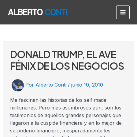
Ir
Post
Main
al
navigation
Men
contenido
DONALD TRUMP, EL AVE
FÉNIX DE LOS NEGOCIOS
Por
Alberto Conti
/
junio 10, 2010
Me fascinan las historias de los self made
millionaires. Pero mas asombrosos aun, son los
testimonios de aquellos grandes personajes que
llegaron a la cúspide financiera y en lo mejor de
su poderio financiero, inesperadamente les