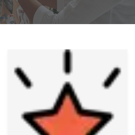
¿QUÉ
SIGNIFICA
HABER
LLEGADO
A…
LA
CIMA?