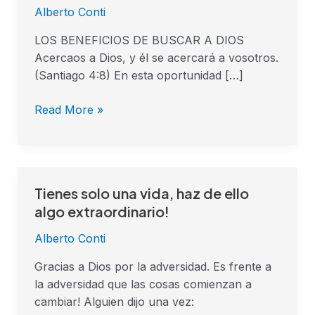
Alberto Conti
LOS BENEFICIOS DE BUSCAR A DIOS
Acercaos a Dios, y él se acercará a vosotros.
(Santiago 4:8) En esta oportunidad […]
Read More »
Tienes solo una vida, haz de ello
Tienes
solo
algo extraordinario!
una
Alberto Conti
vida,
haz
Gracias a Dios por la adversidad. Es frente a
de
la adversidad que las cosas comienzan a
ello
cambiar! Alguien dijo una vez:
algo