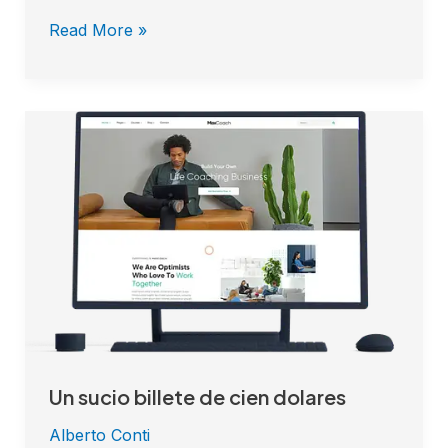
extraordinario!
Read More »
Un
sucio
billete
de
cien
dolares
Un sucio billete de cien dolares
Alberto Conti