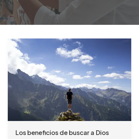
Los
beneficios
de
buscar
a
Dios
Los beneficios de buscar a Dios