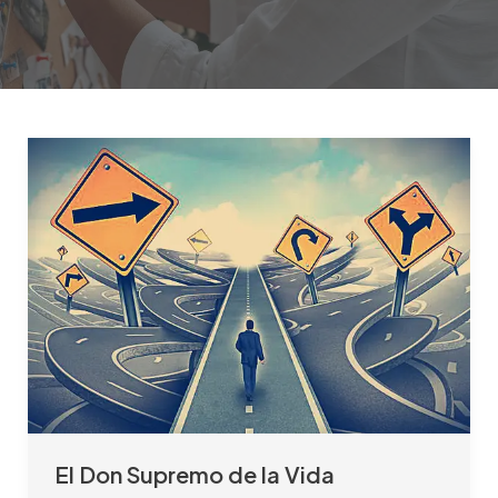
El
Don
Supremo
de
la
Vida
El Don Supremo de la Vida