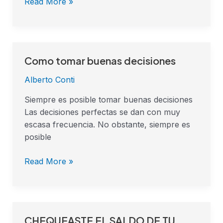
Read More »
Como tomar buenas decisiones
Como
tomar
Alberto Conti
buenas
decisiones
Siempre es posible tomar buenas decisiones
Las decisiones perfectas se dan con muy
escasa frecuencia. No obstante, siempre es
posible
Read More »
CHEQUEASTE EL SALDO DE TU
CHEQUEASTE