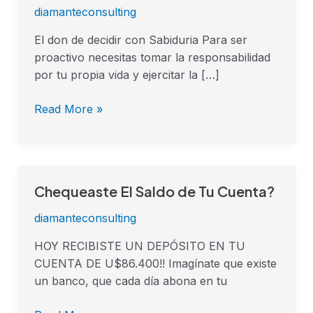
diamanteconsulting
El don de decidir con Sabiduria Para ser
proactivo necesitas tomar la responsabilidad
por tu propia vida y ejercitar la […]
Read More »
Chequeaste El Saldo de Tu Cuenta?
Chequeaste
El
diamanteconsulting
Saldo
de
HOY RECIBISTE UN DEPÓSITO EN TU
Tu
CUENTA DE U$86.400!! Imagínate que existe
Cuenta?
un banco, que cada día abona en tu