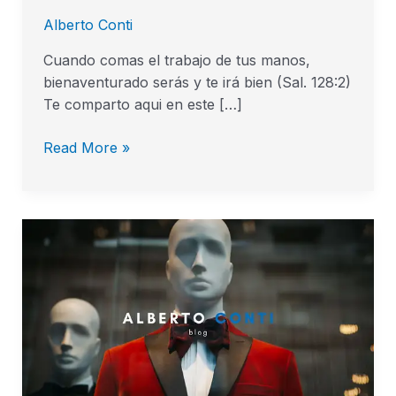
Alberto Conti
Cuando comas el trabajo de tus manos,
bienaventurado serás y te irá bien (Sal. 128:2)
Te comparto aqui en este […]
Read More »
Libres
del
espiritu
de
religiosidad