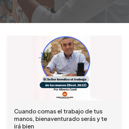
Cuando
comas
el
trabajo
de
tus
manos,
bienaventurado
serás
y
Cuando comas el trabajo de tus
te
manos, bienaventurado serás y te
irá
irá bien
bien