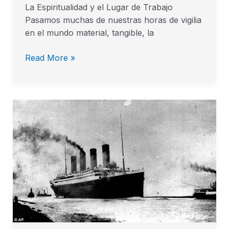
Lugar
La Espiritualidad y el Lugar de Trabajo
de
Pasamos muchas de nuestras horas de vigilia
Trabajo
en el mundo material, tangible, la
Read More »
Dios
no
Puede
Ser
Burlado