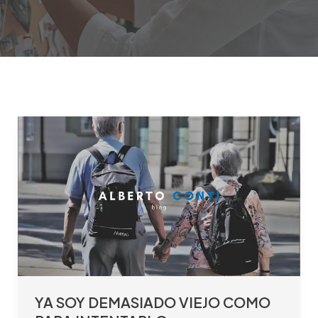
YA
SOY
DEMASIADO
VIEJO
COMO
PARA
INTENTARLO
YA SOY DEMASIADO VIEJO COMO