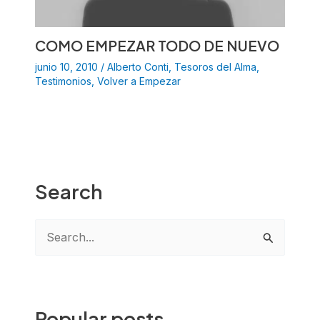
COMO EMPEZAR TODO DE NUEVO
junio 10, 2010
/
Alberto Conti
,
Tesoros del Alma
,
Testimonios
,
Volver a Empezar
Search
B
u
s
c
Popular posts