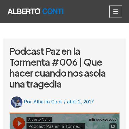
Ir
Post
Main
al
navigation
Men
contenido
Podcast Paz en la
Tormenta #006 | Que
hacer cuando nos asola
una tragedia
Por
Alberto Conti
/
abril 2, 2017