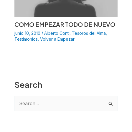
COMO EMPEZAR TODO DE NUEVO
junio 10, 2010
/
Alberto Conti
,
Tesoros del Alma
,
Testimonios
,
Volver a Empezar
Search
B
u
s