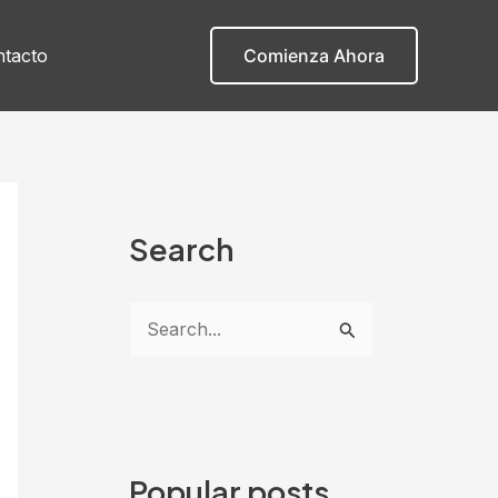
tacto
Comienza Ahora
Search
B
u
s
c
a
Popular posts