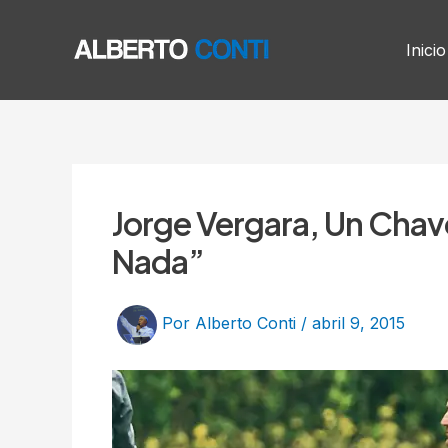
Ir
Post
al
navigation
Inicio
contenido
Jorge Vergara, Un Chav
Nada”
Por
Alberto Conti
/
abril 9, 2015