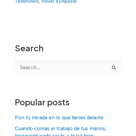
Testimonios
,
Volver a Empezar
Search
B
u
s
c
Popular posts
a
r
Pon tu mirada en lo que tienes delante
p
Cuando comas el trabajo de tus manos,
bienaventurado serás y te irá bien