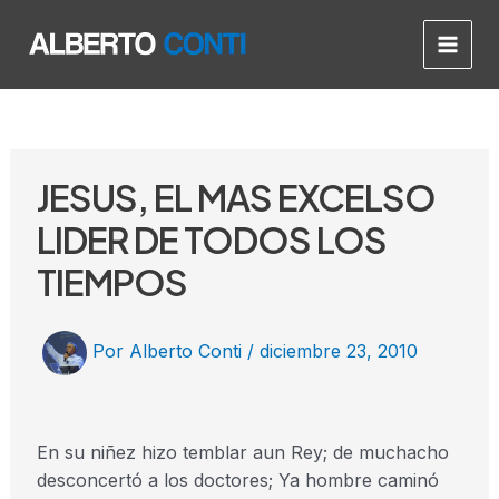
Ir
Post
Main
al
navigation
Men
contenido
JESUS, EL MAS EXCELSO
LIDER DE TODOS LOS
TIEMPOS
Por
Alberto Conti
/
diciembre 23, 2010
En su niñez hizo temblar aun Rey; de muchacho
desconcertó a los doctores; Ya hombre caminó