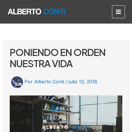
Ir
Post
Main
al
navigation
Men
contenido
PONIENDO EN ORDEN
NUESTRA VIDA
Por
Alberto Conti
/
julio 13, 2016