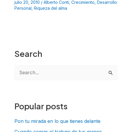
julio 20, 2010
/
Alberto Conti
,
Crecimiento
,
Desarrollo
Personal
,
Riqueza del alma
Search
B
u
s
c
Popular posts
a
r
Pon tu mirada en lo que tienes delante
p
Cuando comas el trabajo de tus manos,