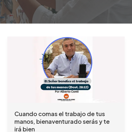
Cuando
comas
el
trabajo
de
tus
manos,
bienaventurado
serás
y
Cuando comas el trabajo de tus
te
manos, bienaventurado serás y te
irá
irá bien
bien