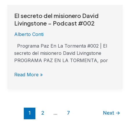
El secreto del misionero David
El
secreto
Livingstone – Podcast #002
del
Alberto Conti
misionero
David
Programa Paz En La Tormenta #002 | El
Livingstone
secreto del misionero David Livingstone
–
PROGRAMA PAZ EN LA TORMENTA, por
Podcast
#002
Read More »
1
2
…
7
Next
→