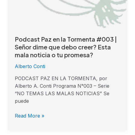
mala
noticia
o
tu
promesa?
Podcast Paz en la Tormenta #003 |
Señor dime que debo creer? Esta
mala noticia o tu promesa?
Alberto Conti
PODCAST PAZ EN LA TORMENTA, por
Alberto A. Conti Programa N°003 – Serie
“NO TEMAS LAS MALAS NOTICIAS” Se
puede
Read More »