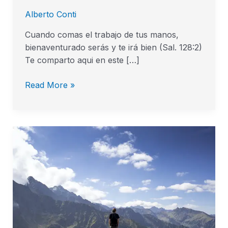
Alberto Conti
Cuando comas el trabajo de tus manos,
bienaventurado serás y te irá bien (Sal. 128:2)
Te comparto aqui en este […]
Read More »
Los
beneficios
de
buscar
a
Dios