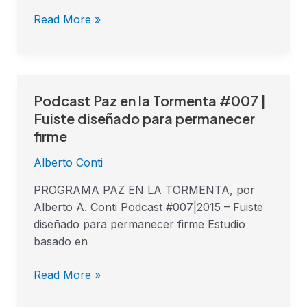
Read More »
Podcast Paz en la Tormenta #007 |
Podcast
Paz
Fuiste diseñado para permanecer
en
firme
la
Alberto Conti
Tormenta
#007
PROGRAMA PAZ EN LA TORMENTA, por
|
Alberto A. Conti Podcast #007|2015 – Fuiste
Fuiste
diseñado para permanecer firme Estudio
diseñado
basado en
para
permanecer
Read More »
firme