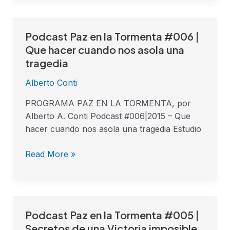
Podcast Paz en la Tormenta #006 |
Podcast
Paz
Que hacer cuando nos asola una
en
tragedia
la
Alberto Conti
Tormenta
#006
PROGRAMA PAZ EN LA TORMENTA, por
|
Alberto A. Conti Podcast #006|2015 – Que
Que
hacer cuando nos asola una tragedia Estudio
hacer
cuando
Read More »
nos
asola
una
tragedia
Podcast Paz en la Tormenta #005 |
Podcast
Paz
Secretos de una Victoria imposible