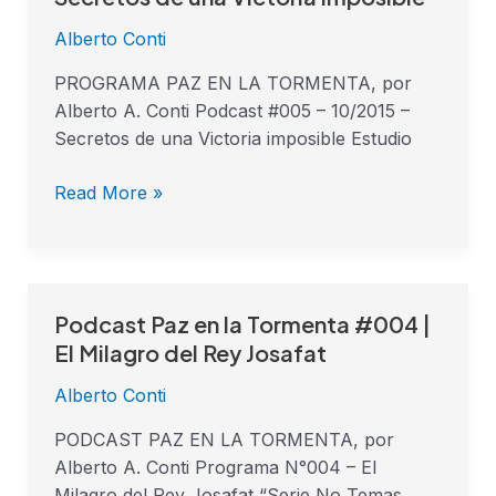
en
Alberto Conti
la
Tormenta
PROGRAMA PAZ EN LA TORMENTA, por
#005
Alberto A. Conti Podcast #005 – 10/2015 –
|
Secretos de una Victoria imposible Estudio
Secretos
de
Read More »
una
Victoria
imposible
Podcast Paz en la Tormenta #004 |
Podcast
Paz
El Milagro del Rey Josafat
en
Alberto Conti
la
Tormenta
PODCAST PAZ EN LA TORMENTA, por
#004
Alberto A. Conti Programa N°004 – El
|
Milagro del Rey Josafat “Serie No Temas