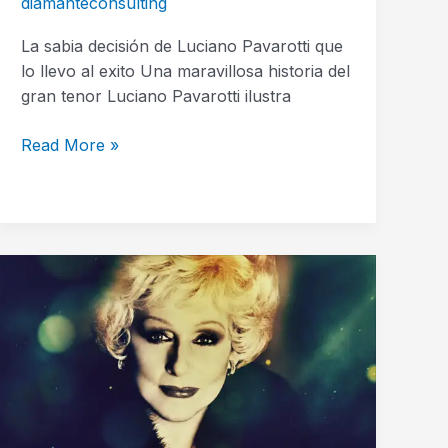
diamanteconsulting
La sabia decisión de Luciano Pavarotti que
lo llevo al exito Una maravillosa historia del
gran tenor Luciano Pavarotti ilustra
Read More »
El
Maravilloso
Legado
De
Mary
Kay
Ash