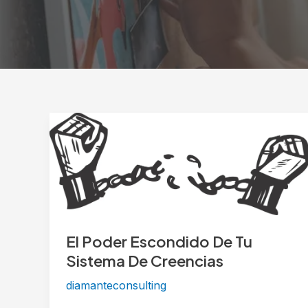
El
Poder
Escondido
De
Tu
Sistema
De
El Poder Escondido De Tu
Creencias
Sistema De Creencias
diamanteconsulting