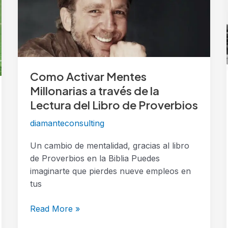
Millonarias
a
través
de
la
Lectura
Como Activar Mentes
del
Millonarias a través de la
Libro
Lectura del Libro de Proverbios
de
Proverbios
diamanteconsulting
Un cambio de mentalidad, gracias al libro
de Proverbios en la Biblia Puedes
imaginarte que pierdes nueve empleos en
tus
Read More »