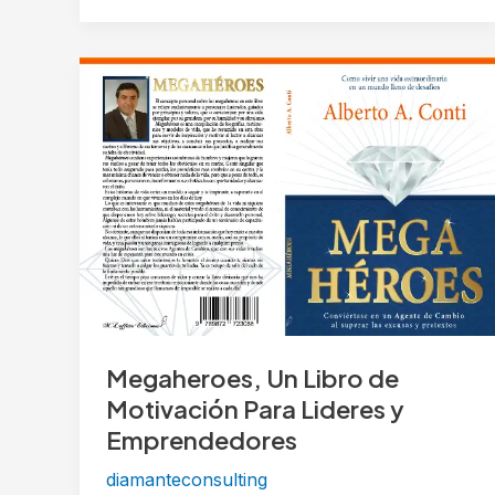
Megaheroes,
Un
Libro
de
Motivación
Para
Lideres
y
Emprendedores
Megaheroes, Un Libro de
Motivación Para Lideres y
Emprendedores
diamanteconsulting