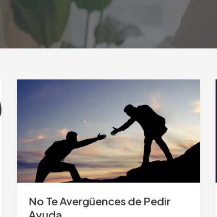
No
Te
Avergüences
de
Pedir
Ayuda
No Te Avergüences de Pedir
Ayuda