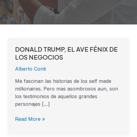
DONALD TRUMP, EL AVE FÉNIX DE
DONALD
TRUMP,
LOS NEGOCIOS
EL
Alberto Conti
AVE
FÉNIX
Me fascinan las historias de los self made
DE
millionaires. Pero mas asombrosos aun, son
LOS
los testimonios de aquellos grandes
NEGOCIOS
personajes […]
Read More »