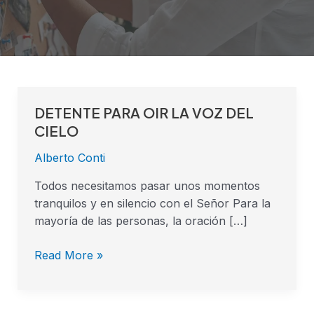
DETENTE PARA OIR LA VOZ DEL
DETENTE
PARA
CIELO
OIR
Alberto Conti
LA
VOZ
Todos necesitamos pasar unos momentos
DEL
tranquilos y en silencio con el Señor Para la
CIELO
mayoría de las personas, la oración […]
Read More »