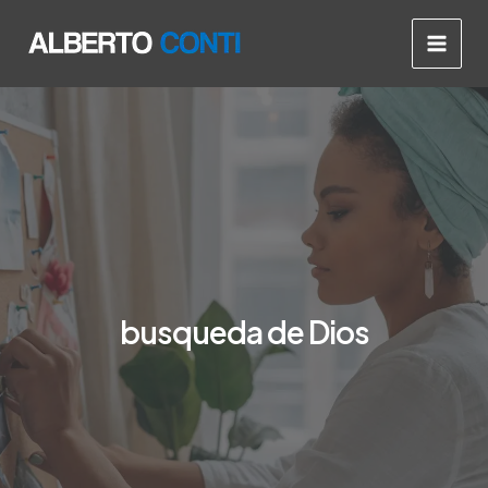
Ir
Main
al
Men
contenido
busqueda de Dios