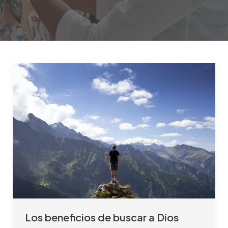
Los
beneficios
de
buscar
a
Dios
Los beneficios de buscar a Dios