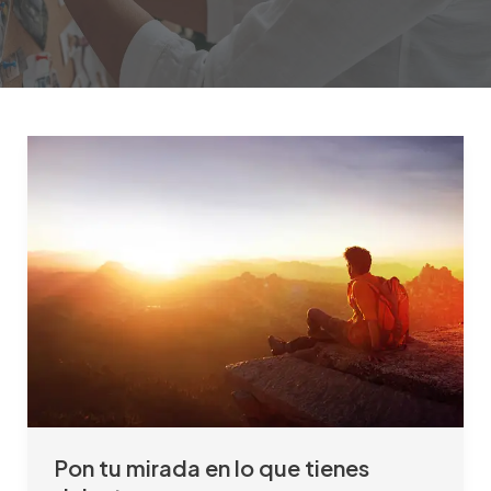
Pon
tu
mirada
en
lo
que
tienes
delante
Pon tu mirada en lo que tienes