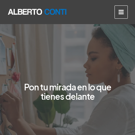
Ir
Main
al
Men
contenido
Pon tu mirada en lo que
tienes delante