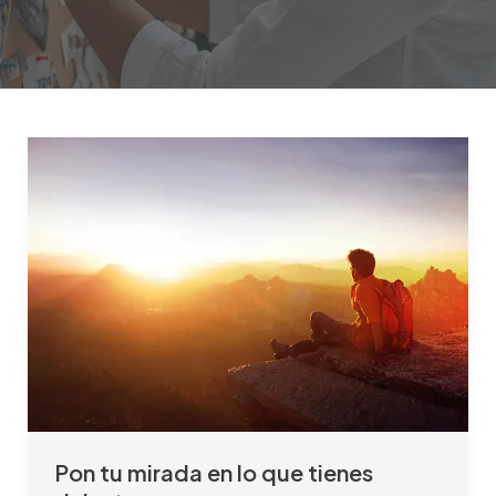
Pon
tu
mirada
en
lo
que
tienes
delante
Pon tu mirada en lo que tienes