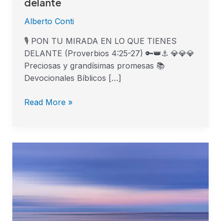
delante
Alberto Conti
🎙 PON TU MIRADA EN LO QUE TIENES
DELANTE (Proverbios 4:25-27) 🔑👑⚓ 💎💎💎
Preciosas y grandísimas promesas 📚
Devocionales Bíblicos […]
Read More »
Buscar
a
Dios,
máxima
prioridad