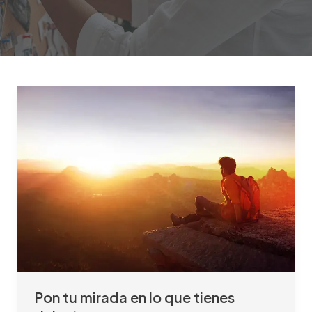
Pon
tu
mirada
en
lo
que
tienes
delante
Pon tu mirada en lo que tienes