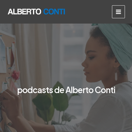
Ir
Main
al
Men
contenido
podcasts de Alberto Conti