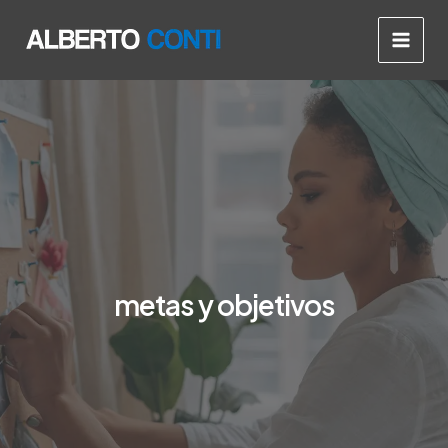
Ir
Main
al
Men
contenido
metas y objetivos