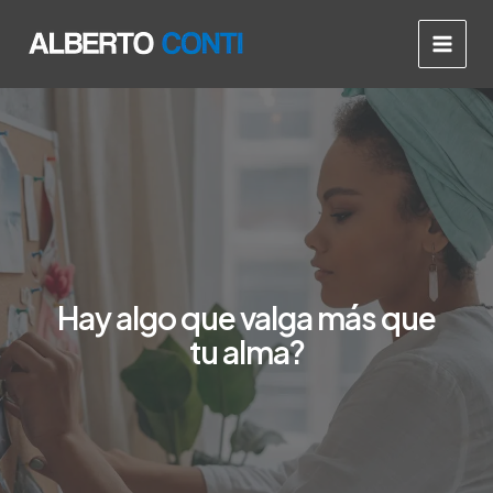
Ir
Main
al
Men
contenido
Hay algo que valga más que
tu alma?