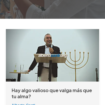
Hay
algo
valioso
que
valga
más
que
tu
alma?
Hay algo valioso que valga más que
tu alma?