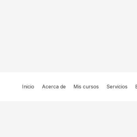
Inicio
Acerca de
Mis cursos
Servicios
Hide similarities
Highlight differences