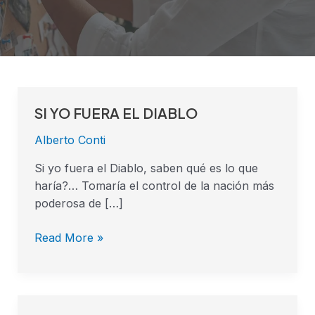
SI YO FUERA EL DIABLO
SI
YO
Alberto Conti
FUERA
EL
Si yo fuera el Diablo, saben qué es lo que
DIABLO
haría?… Tomaría el control de la nación más
poderosa de […]
Read More »