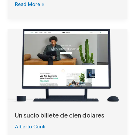
Read More »
Un
sucio
billete
de
cien
dolares
Un sucio billete de cien dolares
Alberto Conti