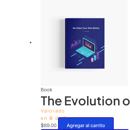
Book
The Evolution o
Valorado
en
0
de 5
$
69.00
Agregar al carrito