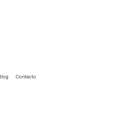
Blog
Contacto
and drop to rearrange the order.