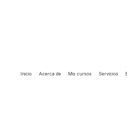
Inicio
Acerca de
Mis cursos
Servicios
Hide similarities
Highlight differences
Select the fields to be shown. Others will be hidden. Drag 